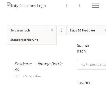
Zum
Inhalt
springen
Sortieren nach
Zeige
50 Produkte
IN
Standardsortierung
Suchen
DEN
WARENKORB
nach
/
DETAILS
Products
Postkarte – Vintage Bottle
search
A6
CHF
2.50
inkl. Mwst
Taschen
DETAILS