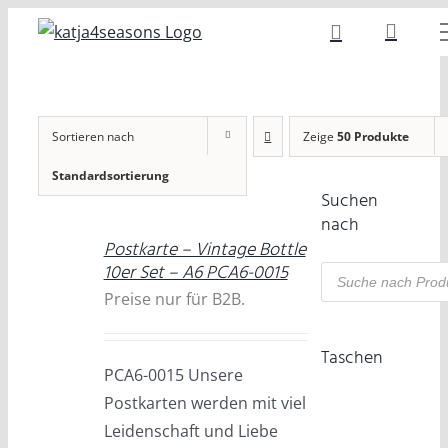
Zum
Inhalt
springen
Sortieren nach
Zeige
50 Produkte
Standardsortierung
Suchen
nach
Postkarte – Vintage Bottle
DETAILS
Products
10er Set – A6 PCA6-0015
search
Preise nur für B2B.
Taschen
PCA6-0015 Unsere
Postkarten werden mit viel
Leidenschaft und Liebe