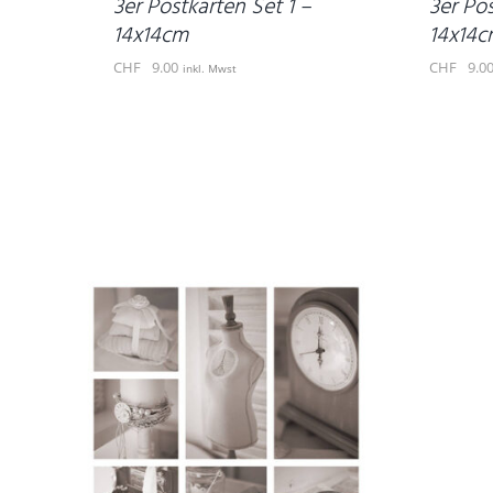
3er Postkarten Set 1 –
3er Po
14x14cm
14x14c
CHF
9.00
CHF
9.0
inkl. Mwst
DETAILS