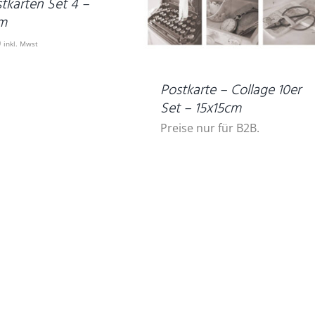
stkarten Set 4 –
m
0
inkl. Mwst
Postkarte – Collage 10er
Set – 15x15cm
Preise nur für B2B.