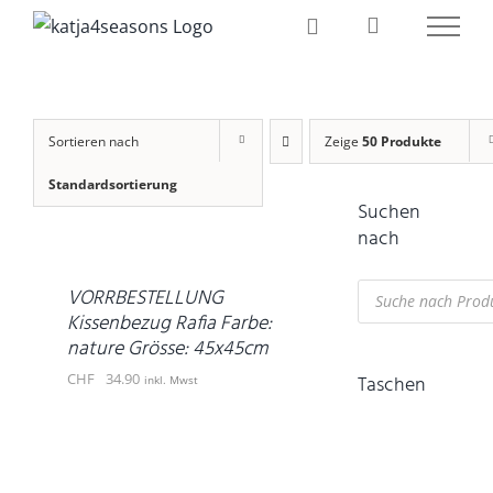
Zum
Inhalt
springen
Sortieren nach
Zeige
50 Produkte
IN
Standardsortierung
Suchen
DEN
WARENKORB
nach
/
DETAILS
Products
VORRBESTELLUNG
search
Kissenbezug Rafia Farbe:
nature Grösse: 45x45cm
CHF
34.90
Taschen
inkl. Mwst