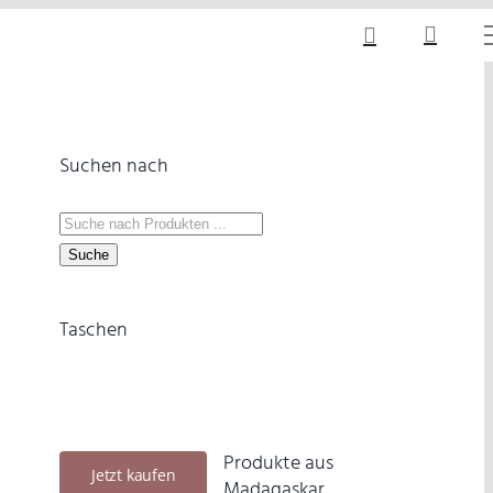
Suchen nach
Products
search
Suche
Taschen
Produkte aus
Jetzt kaufen
Madagaskar