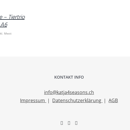
 – Tiertrio
 A6
nkl. Mwst
KONTAKT INFO
info@katja4seasons.ch
Impressum
|
Datenschutzerklärung
|
AGB