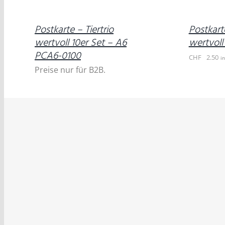
/
DETAILS
Postkarte – Tiertrio
Postkarte
wertvoll 10er Set – A6
wertvoll
PCA6-0100
CHF
2.50
i
Preise nur für B2B.