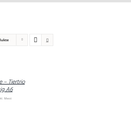
dukte
 – Tiertrio
tig A6
nkl. Mwst