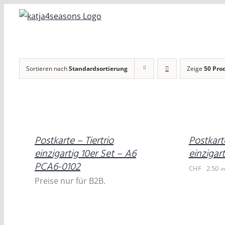
Zum
Inhalt
springen
Sortieren nach
Standardsortierung
Zeige
50 Pro
IN
DEN
DETAILS
WARENKORB
/
DETAILS
Postkarte – Tiertrio
Postkarte
einzigartig 10er Set – A6
einzigar
PCA6-0102
CHF
2.50
i
Preise nur für B2B.
IN
DEN
DETAILS
WARENKORB