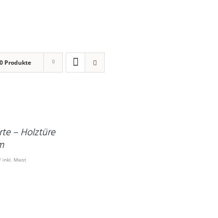
0 Produkte
rte – Holztüre
m
0
inkl. Mwst