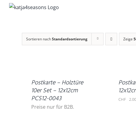
Zum
Inhalt
springen
Sortieren nach
Standardsortierung
Zeige
5
IN
DEN
DETAILS
WARENKORB
/
DETAILS
Postkarte – Holztüre
Postka
10er Set – 12x12cm
12x12c
PCS12-0043
CHF
2.0
Preise nur für B2B.