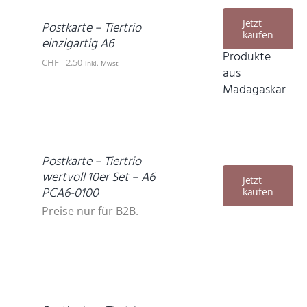
/
DETAILS
Jetzt
Postkarte – Tiertrio
kaufen
einzigartig A6
Produkte
CHF
2.50
inkl. Mwst
aus
Madagaskar
DETAILS
Postkarte – Tiertrio
wertvoll 10er Set – A6
Jetzt
PCA6-0100
kaufen
Preise nur für B2B.
IN
DEN
WARENKORB
/
DETAILS