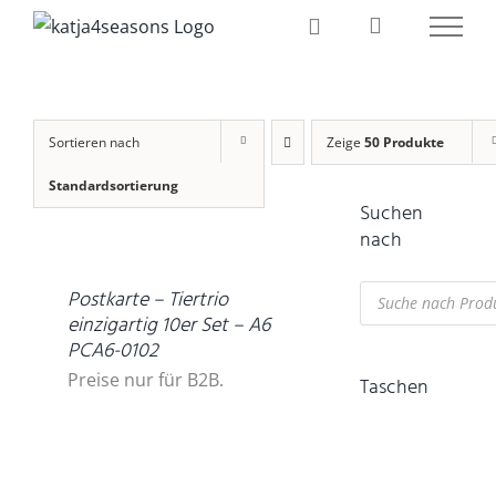
Zum
Inhalt
springen
Sortieren nach
Zeige
50 Produkte
Standardsortierung
Suchen
DETAILS
nach
Products
Postkarte – Tiertrio
search
einzigartig 10er Set – A6
PCA6-0102
Preise nur für B2B.
Taschen
IN
DEN
WARENKORB