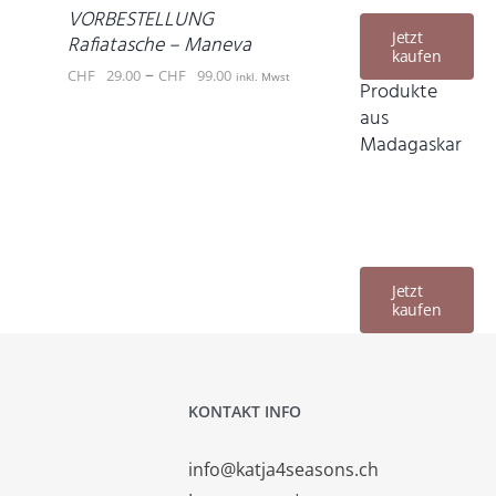
WEIST
PRODUKTSEITE
VORBESTELLUNG
MEHRERE
Jetzt
GEWÄHLT
Rafiatasche – Maneva
kaufen
VARIANTEN
WERDEN
Preisspanne:
–
CHF
29.00
CHF
99.00
inkl. Mwst
AUF.
Produkte
CHF 29.00
DIE
aus
OPTIONEN
bis
Madagaskar
KÖNNEN
CHF 99.00
AUF
DER
PRODUKTSEITE
GEWÄHLT
WERDEN
Jetzt
kaufen
KONTAKT INFO
info@katja4seasons.ch