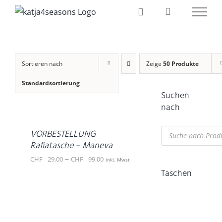
Zum
Inhalt
springen
Sortieren nach
Zeige
50 Produkte
Standardsortierung
AUSFÜHRUNG
Suchen
WÄHLEN
nach
DIESES
/
PRODUKT
DETAILS
Products
WEIST
VORBESTELLUNG
search
MEHRERE
Rafiatasche – Maneva
VARIANTEN
Preisspanne:
–
CHF
29.00
CHF
99.00
inkl. Mwst
AUF.
Taschen
CHF 29.00
DIE
OPTIONEN
AUSFÜHRUNG
bis
KÖNNEN
WÄHLEN
CHF 99.00
DIESES
AUF
/
PRODUKT
DER
DETAILS