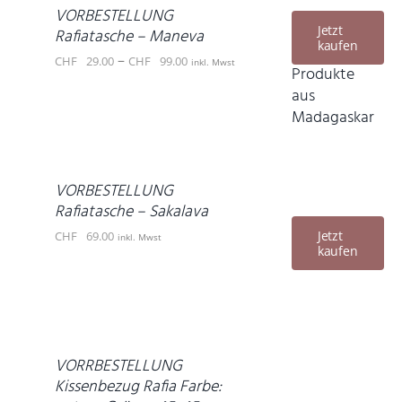
WEIST
PRODUKTSEITE
VORBESTELLUNG
MEHRERE
Jetzt
GEWÄHLT
Rafiatasche – Maneva
kaufen
VARIANTEN
WERDEN
Preisspanne:
–
CHF
29.00
CHF
99.00
inkl. Mwst
AUF.
Produkte
CHF 29.00
DIE
aus
OPTIONEN
AUSFÜHRUNG
bis
Madagaskar
KÖNNEN
WÄHLEN
CHF 99.00
DIESES
AUF
/
PRODUKT
DER
DETAILS
WEIST
PRODUKTSEITE
VORBESTELLUNG
MEHRERE
GEWÄHLT
Rafiatasche – Sakalava
VARIANTEN
WERDEN
Jetzt
CHF
69.00
inkl. Mwst
AUF.
kaufen
DIE
IN
OPTIONEN
DEN
KÖNNEN
WARENKORB
AUF
/
DER
DETAILS
PRODUKTSEITE
VORRBESTELLUNG
GEWÄHLT
Kissenbezug Rafia Farbe:
WERDEN