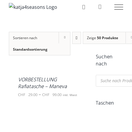
Zum
Inhalt
springen
Sortieren nach
Zeige
50 Produkte
Standardsortierung
AUSFÜHRUNG
Suchen
WÄHLEN
nach
DIESES
/
PRODUKT
DETAILS
Products
WEIST
VORBESTELLUNG
search
MEHRERE
Rafiatasche – Maneva
VARIANTEN
Preisspanne:
–
CHF
29.00
CHF
99.00
inkl. Mwst
AUF.
Taschen
CHF 29.00
DIE
OPTIONEN
AUSFÜHRUNG
bis
KÖNNEN
WÄHLEN
CHF 99.00
DIESES
AUF
/
PRODUKT
DER
DETAILS