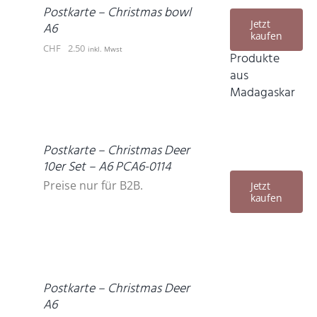
DETAILS
Postkarte – Christmas bowl
Jetzt
A6
kaufen
CHF
2.50
inkl. Mwst
Produkte
aus
Madagaskar
DETAILS
Postkarte – Christmas Deer
10er Set – A6 PCA6-0114
Preise nur für B2B.
Jetzt
kaufen
IN
DEN
WARENKORB
/
DETAILS
Postkarte – Christmas Deer
A6