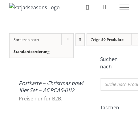
Zum
Inhalt
springen
Sortieren nach
Zeige
50 Produkte
Standardsortierung
Suchen
DETAILS
nach
Products
Postkarte – Christmas bowl
search
10er Set – A6 PCA6-0112
Preise nur für B2B.
Taschen
IN
DEN
WARENKORB
/