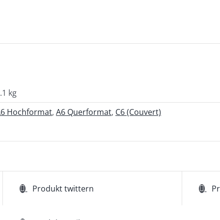
.1 kg
6 Hochformat
,
A6 Querformat
,
C6 (Couvert)
Produkt twittern
Pr