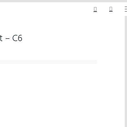
t – C6