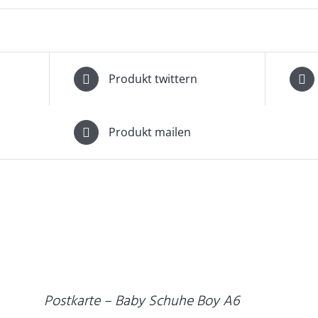
Produkt twittern
Produkt mailen
IN
DEN
WARENKORB
D
/
DETAILS
Postkarte – Baby Schuhe Boy A6