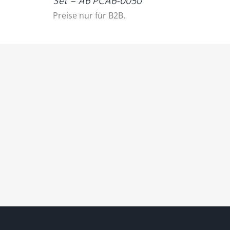
Set – A6 PCA6-0050
Preise nur für B2B.