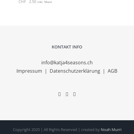
CHF
2.50
inkl. Mwst
KONTAKT INFO
info@katja4seasons.ch
Impressum
|
Datenschutzerklärung
|
AGB
Copyright 2025 | All Rights Reserved | created by
Noah Murri