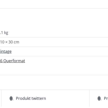
.1 kg
10 × 30 cm
intage
6 Querformat
Produkt twittern
Pr