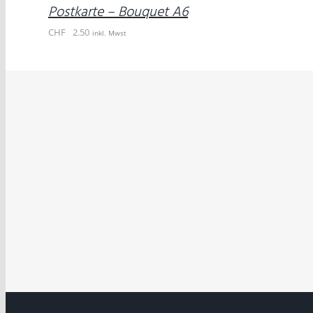
DETAILS
Postkarte – Bouquet A6
CHF
2.50
inkl. Mwst