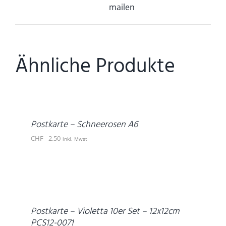
mailen
Ähnliche Produkte
IN
DEN
WARENKORB
/
DETAILS
Postkarte – Schneerosen A6
CHF
2.50
inkl. Mwst
DETAILS
Postkarte – Violetta 10er Set – 12x12cm
PCS12-0071