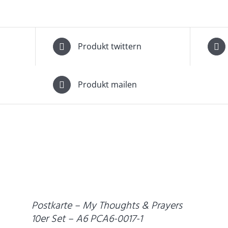
Produkt twittern
Produkt mailen
DETAILS
D
Postkarte – My Thoughts & Prayers
10er Set – A6 PCA6-0017-1