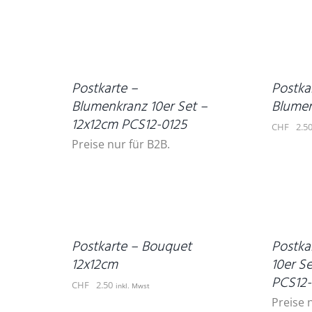
IN
DEN
DETAILS
WARENKORB
/
DETAILS
Postkarte –
Postka
Blumenkranz 10er Set –
Blumen
12x12cm PCS12-0125
CHF
2.5
Preise nur für B2B.
IN
DEN
WARENKORB
DETAILS
/
DETAILS
Postkarte – Bouquet
Postka
12x12cm
10er S
PCS12-
CHF
2.50
inkl. Mwst
Preise 