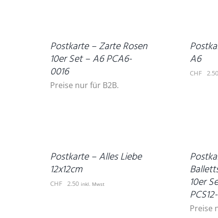
DEN
DETAILS
WARENKORB
/
DETAILS
Postkarte – Zarte Rosen
Postka
10er Set – A6 PCA6-
A6
0016
CHF
2.5
Preise nur für B2B.
IN
DEN
WARENKORB
DETAILS
/
DETAILS
Postkarte – Alles Liebe
Postka
12x12cm
Ballet
10er S
CHF
2.50
inkl. Mwst
PCS12
Preise 