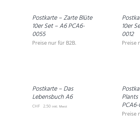
Postkarte – Zarte Blüte
Postka
10er Set – A6 PCA6-
10er S
0055
0012
Preise nur für B2B.
Preise 
IN
DEN
WARENKORB
DETAILS
/
DETAILS
Postkarte – Das
Postka
Lebensbuch A6
Plants 
PCA6-0
CHF
2.50
inkl. Mwst
Preise 
IN
DEN