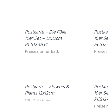
DETAILS
DETAILS
Postkarte – Die Fülle
Postka
10er Set – 12x12cm
10er S
PCS12-0134
PCS12-
Preise nur für B2B.
Preise 
IN
DEN
WARENKORB
DETAILS
/
DETAILS
Postkarte – Flowers &
Postkar
Plants 12x12cm
10er S
PCS12-
CHF
2.50
inkl. Mwst
Preise 