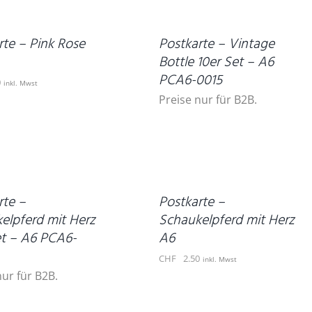
DETAILS
rte – Pink Rose
Postkarte – Vintage
Bottle 10er Set – A6
PCA6-0015
0
inkl. Mwst
Preise nur für B2B.
IN
DEN
WARENKORB
/
DETAILS
rte –
Postkarte –
elpferd mit Herz
Schaukelpferd mit Herz
et – A6 PCA6-
A6
CHF
2.50
inkl. Mwst
nur für B2B.