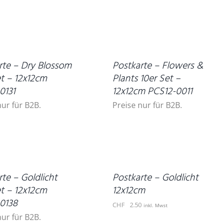
DETAILS
rte – Dry Blossom
Postkarte – Flowers &
et – 12x12cm
Plants 10er Set –
0131
12x12cm PCS12-0011
nur für B2B.
Preise nur für B2B.
IN
DEN
WARENKORB
/
DETAILS
te – Goldlicht
Postkarte – Goldlicht
et – 12x12cm
12x12cm
0138
CHF
2.50
inkl. Mwst
nur für B2B.