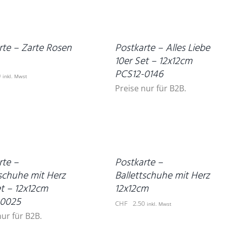
DETAILS
rte – Zarte Rosen
Postkarte – Alles Liebe
10er Set – 12x12cm
PCS12-0146
0
inkl. Mwst
Preise nur für B2B.
IN
DEN
WARENKORB
/
DETAILS
rte –
Postkarte –
tschuhe mit Herz
Ballettschuhe mit Herz
et – 12x12cm
12x12cm
-0025
CHF
2.50
inkl. Mwst
nur für B2B.