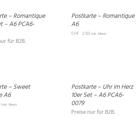
/
DETAILS
rte – Romantique
Postkarte – Romantique
et – A6 PCA6-
A6
CHF
2.50
inkl. Mwst
nur für B2B.
DETAILS
rte – Sweet
Postkarte – Uhr im Herz
se A6
10er Set – A6 PCA6-
0079
0
inkl. Mwst
Preise nur für B2B.
IN
DEN
WARENKORB