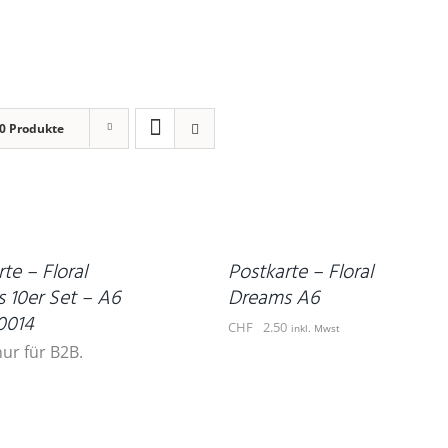
0 Produkte
IN
DEN
WARENKORB
/
DETAILS
te – Floral
Postkarte – Floral
 10er Set – A6
Dreams A6
0014
CHF
2.50
inkl. Mwst
nur für B2B.
IN
DEN
WARENKORB