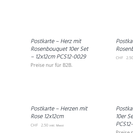
IN
DEN
DETAILS
WARENKORB
/
DETAILS
Postkarte – Herz mit
Postka
Rosenbouquet 10er Set
Rosenb
– 12x12cm PCS12-0029
CHF
2.5
Preise nur für B2B.
IN
DEN
WARENKORB
DETAILS
/
DETAILS
Postkarte – Herzen mit
Postka
Rose 12x12cm
10er S
PCS12
CHF
2.50
inkl. Mwst
Preise 