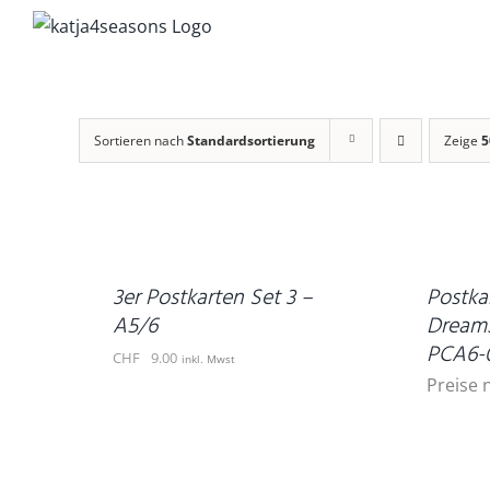
Zum
Inhalt
springen
Sortieren nach
Standardsortierung
Zeige
5
IN
DEN
WARENKORB
DETAILS
/
DETAILS
3er Postkarten Set 3 –
Postkar
A5/6
Dreams
PCA6-
CHF
9.00
inkl. Mwst
Preise 
IN
DEN
WARENKORB
DETAILS