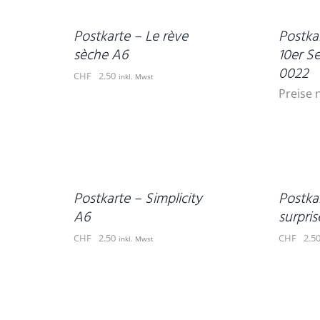
/
DETAILS
Postkarte – Le rève
Postka
sèche A6
10er S
0022
CHF
2.50
inkl. Mwst
Preise 
IN
IN
DEN
DEN
WARENKORB
WARENKORB
/
/
DETAILS
DETAILS
Postkarte – Simplicity
Postka
A6
surpri
CHF
2.50
CHF
2.5
inkl. Mwst
DETAILS
DETAILS