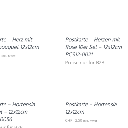
DETAILS
rte – Herz mit
Postkarte – Herzen mit
ouquet 12x12cm
Rose 10er Set – 12x12cm
PCS12-0021
0
inkl. Mwst
Preise nur für B2B.
IN
DEN
WARENKORB
/
DETAILS
rte – Hortensia
Postkarte – Hortensia
et – 12x12cm
12x12cm
-0056
CHF
2.50
inkl. Mwst
nur für B2B.