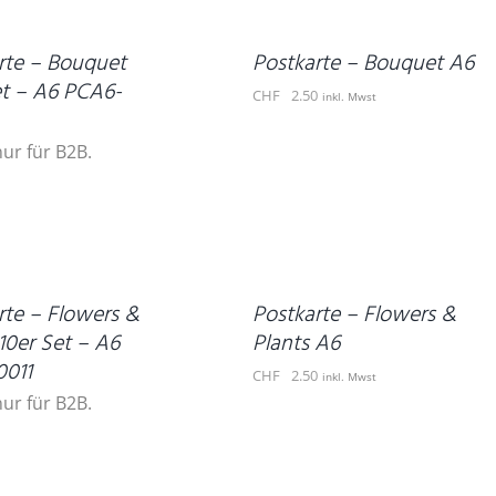
/
DETAILS
rte – Bouquet
Postkarte – Bouquet A6
et – A6 PCA6-
CHF
2.50
inkl. Mwst
nur für B2B.
IN
DEN
WARENKORB
/
DETAILS
rte – Flowers &
Postkarte – Flowers &
10er Set – A6
Plants A6
011
CHF
2.50
inkl. Mwst
nur für B2B.