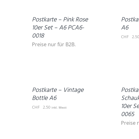
DETAILS
WARENKORB
/
DETAILS
Postkarte – Pink Rose
Postka
10er Set – A6 PCA6-
A6
0018
CHF
2.5
Preise nur für B2B.
IN
DEN
WARENKORB
DETAILS
/
DETAILS
Postkarte – Vintage
Postka
Bottle A6
Schauk
10er S
CHF
2.50
inkl. Mwst
0065
Preise 
IN