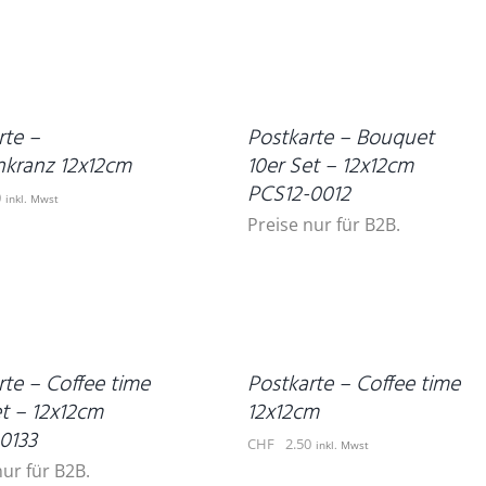
DETAILS
rte –
Postkarte – Bouquet
kranz 12x12cm
10er Set – 12x12cm
PCS12-0012
0
inkl. Mwst
Preise nur für B2B.
IN
DEN
WARENKORB
/
DETAILS
rte – Coffee time
Postkarte – Coffee time
et – 12x12cm
12x12cm
0133
CHF
2.50
inkl. Mwst
nur für B2B.