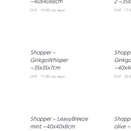
~40x40x8cm
2 ~35
CHF
19.90
CHF
17.
inkl. Mwst
IN
IN
DEN
DEN
WARENKORB
WARENKORB
/
/
DETAILS
DETAILS
Shopper –
Shoppe
GinkgoWhisper
Ginkg
~35x35x7cm
~40x4
CHF
17.90
CHF
20.
inkl. Mwst
IN
IN
DEN
DEN
WARENKORB
WARENKORB
/
/
DETAILS
DETAILS
Shopper – LeavyBreeze
Shoppe
mint ~40x40x8cm
olive 