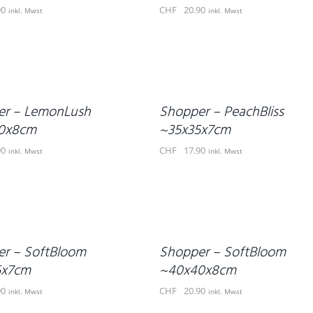
90
CHF
20.90
inkl. Mwst
inkl. Mwst
IN
DEN
WARENKORB
/
DETAILS
er – LemonLush
Shopper – PeachBliss
0x8cm
~35x35x7cm
90
CHF
17.90
inkl. Mwst
inkl. Mwst
IN
DEN
WARENKORB
/
DETAILS
r – SoftBloom
Shopper – SoftBloom
5x7cm
~40x40x8cm
90
CHF
20.90
inkl. Mwst
inkl. Mwst