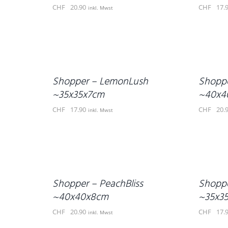
CHF
20.90
CHF
17.
inkl. Mwst
IN
IN
DEN
DEN
WARENKORB
WARENKORB
/
/
DETAILS
DETAILS
Shopper – LemonLush
Shopp
~35x35x7cm
~40x4
CHF
17.90
CHF
20.
inkl. Mwst
IN
IN
DEN
DEN
WARENKORB
WARENKORB
/
/
DETAILS
DETAILS
Shopper – PeachBliss
Shoppe
~40x40x8cm
~35x3
CHF
20.90
CHF
17.
inkl. Mwst