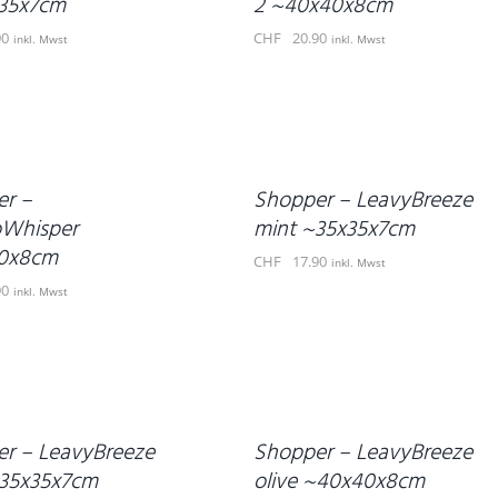
x35x7cm
2 ~40x40x8cm
90
CHF
20.90
inkl. Mwst
inkl. Mwst
IN
DEN
WARENKORB
/
DETAILS
r –
Shopper – LeavyBreeze
oWhisper
mint ~35x35x7cm
0x8cm
CHF
17.90
inkl. Mwst
90
inkl. Mwst
IN
DEN
WARENKORB
/
DETAILS
r – LeavyBreeze
Shopper – LeavyBreeze
~35x35x7cm
olive ~40x40x8cm