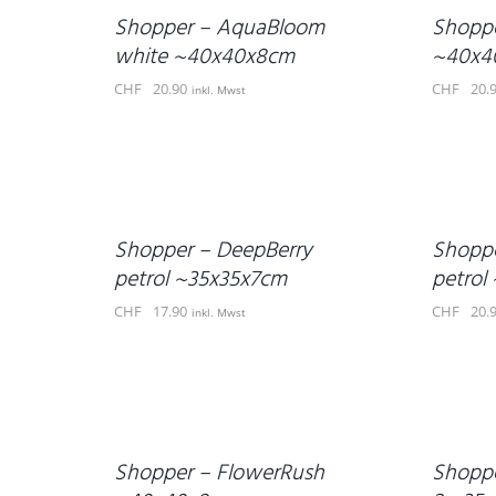
DETAILS
DETAILS
Shopper – AquaBloom
Shopp
white ~40x40x8cm
~40x4
CHF
20.90
CHF
20.
inkl. Mwst
IN
IN
DEN
DEN
WARENKORB
WARENKORB
/
/
DETAILS
DETAILS
Shopper – DeepBerry
Shoppe
petrol ~35x35x7cm
petrol
CHF
17.90
CHF
20.
inkl. Mwst
IN
IN
DEN
DEN
WARENKORB
WARENKORB
/
/
DETAILS
DETAILS
Shopper – FlowerRush
Shoppe