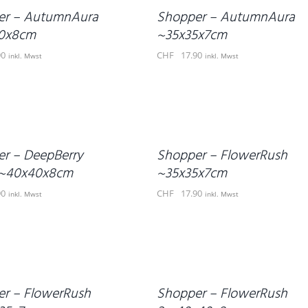
DETAILS
er – AutumnAura
Shopper – AutumnAura
0x8cm
~35x35x7cm
90
CHF
17.90
inkl. Mwst
inkl. Mwst
IN
DEN
WARENKORB
/
DETAILS
r – DeepBerry
Shopper – FlowerRush
 ~40x40x8cm
~35x35x7cm
90
CHF
17.90
inkl. Mwst
inkl. Mwst
IN
DEN
WARENKORB
/
DETAILS
r – FlowerRush
Shopper – FlowerRush