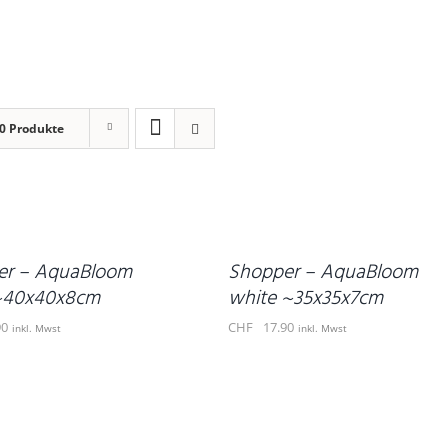
0 Produkte
IN
DEN
WARENKORB
/
DETAILS
er – AquaBloom
Shopper – AquaBloom
 ~40x40x8cm
white ~35x35x7cm
90
CHF
17.90
inkl. Mwst
inkl. Mwst
IN
DEN
WARENKORB
/