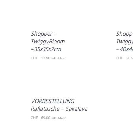
IN
IN
DEN
DEN
WARENKORB
WARENKORB
/
/
DETAILS
DETAILS
Shopper –
Shoppe
TwiggyBloom
Twigg
~35x35x7cm
~40x4
CHF
17.90
CHF
20.
inkl. Mwst
AUSFÜHRUNG
WÄHLEN
DIESES
/
PRODUKT
DETAILS
WEIST
VORBESTELLUNG
MEHRERE
Rafiatasche – Sakalava
VARIANTEN
AUF.
CHF
69.00
inkl. Mwst
DIE
OPTIONEN