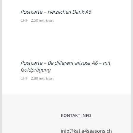
/
DETAILS
Postkarte – Herzlichen Dank A6
CHF
2.50
inkl. Mwst
IN
DEN
WARENKORB
/
DETAILS
Postkarte – Be different altrosa A6 – mit
Goldprägung
CHF
2.80
inkl. Mwst
KONTAKT INFO
info@katja4seasons.ch