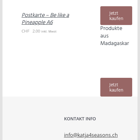
/
DETAILS
Jetzt
Postkarte – Be like a
kaufen
Pineapple A6
Produkte
CHF
2.00
inkl. Mwst
aus
Madagaskar
Jetzt
kaufen
KONTAKT INFO
info@katja4seasons.ch