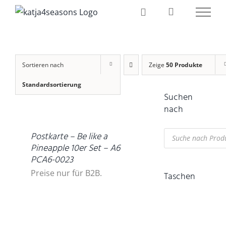
Zum
Inhalt
springen
Sortieren nach
Zeige
50 Produkte
Standardsortierung
Suchen
DETAILS
nach
Products
Postkarte – Be like a
search
Pineapple 10er Set – A6
PCA6-0023
Preise nur für B2B.
Taschen
IN
DEN
WARENKORB