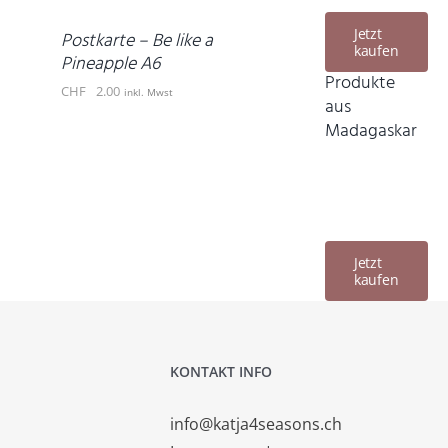
/
DETAILS
Jetzt
Postkarte – Be like a
kaufen
Pineapple A6
Produkte
CHF
2.00
inkl. Mwst
aus
Madagaskar
Jetzt
kaufen
KONTAKT INFO
info@katja4seasons.ch