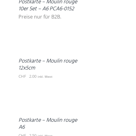
Postkarte – Moulin rouge
10er Set – A6 PCA6-0152
Preise nur für B2B.
IN
DEN
WARENKORB
/
DETAILS
Postkarte – Moulin rouge
12x5cm
CHF
2.00
inkl. Mwst
IN
DEN
WARENKORB
/
DETAILS
Postkarte – Moulin rouge
A6
CHF
2.50
inkl. Mwst