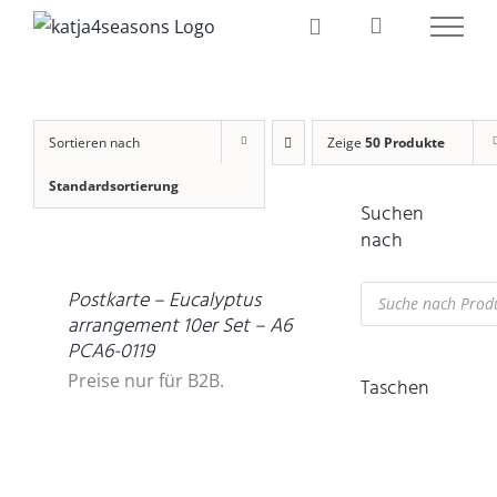
Zum
Inhalt
springen
Sortieren nach
Zeige
50 Produkte
Standardsortierung
Suchen
DETAILS
nach
Products
Postkarte – Eucalyptus
search
arrangement 10er Set – A6
PCA6-0119
Preise nur für B2B.
Taschen
IN
DEN
WARENKORB