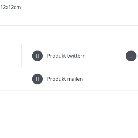
12x12cm
Produkt twittern
Produkt mailen
DETAILS
D