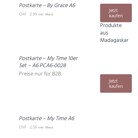
DETAILS
Postkarte – By Grace A6
Jetzt
CHF
2.50
inkl. Mwst
kaufen
Produkte
aus
Madagaskar
DETAILS
Postkarte – My Time 10er
Set – A6 PCA6-0028
Preise nur für B2B.
Jetzt
kaufen
IN
DEN
WARENKORB
/
DETAILS
Postkarte – My Time A6
CHF
2.50
inkl. Mwst