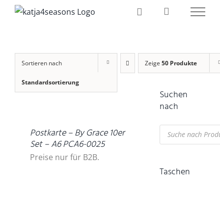
Zum
Inhalt
springen
Sortieren nach
Zeige
50 Produkte
Standardsortierung
Suchen
DETAILS
nach
Products
Postkarte – By Grace 10er
search
Set – A6 PCA6-0025
Preise nur für B2B.
Taschen
IN
DEN
WARENKORB
/