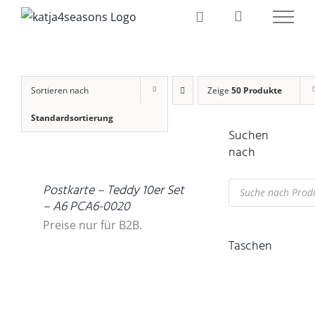
Zum
Inhalt
springen
Sortieren nach
Zeige
50 Produkte
Standardsortierung
Suchen
DETAILS
nach
Products
Postkarte – Teddy 10er Set
search
– A6 PCA6-0020
Preise nur für B2B.
Taschen
IN
DEN
WARENKORB
/