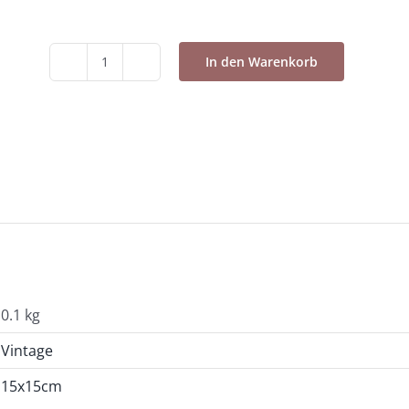
In den Warenkorb
3er
Postkarten
Set
2
-
14x14cm
Menge
0.1 kg
Vintage
15x15cm