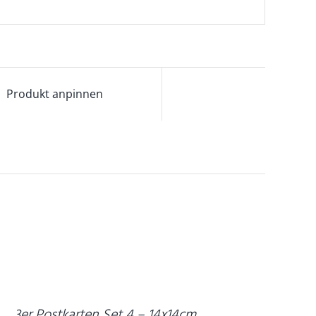
Produkt anpinnen
N
EN
ARENKORB
/
ETAILS
3er Postkarten Set 4 – 14x14cm