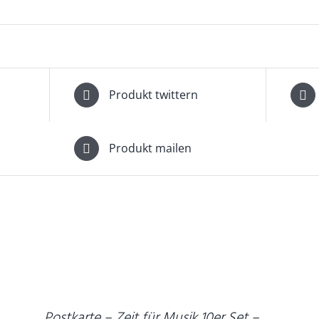
Produkt twittern
Produkt mailen
I
D
DETAILS
W
D
Postkarte – Zeit für Musik 10er Set –