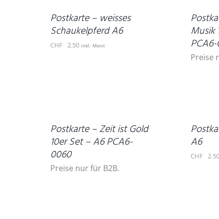
DETAILS
Postkarte – weisses
Postkar
Schaukelpferd A6
Musik 
PCA6-
CHF
2.50
inkl. Mwst
Preise 
IN
DEN
DETAILS
WARENKORB
/
DETAILS
Postkarte – Zeit ist Gold
Postkar
10er Set – A6 PCA6-
A6
0060
CHF
2.5
Preise nur für B2B.
IN
DEN
WARENKORB
DETAILS