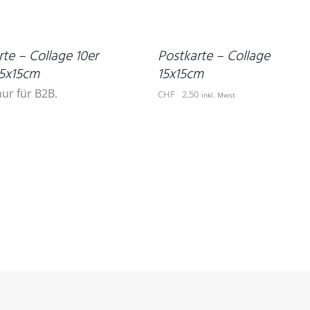
WARENKORB
/
DETAILS
te – Collage 10er
Postkarte – Collage
15x15cm
15x15cm
nur für B2B.
CHF
2.50
inkl. Mwst