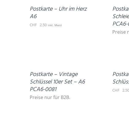
DETAILS
Postkarte – Uhr im Herz
Postka
A6
Schleie
PCA6-
CHF
2.50
inkl. Mwst
Preise 
IN
DEN
DETAILS
WARENKORB
/
DETAILS
Postkarte – Vintage
Postka
Schlüssel 10er Set – A6
Schlüs
PCA6-0081
CHF
2.5
Preise nur für B2B.
IN
DEN
WARENKORB
DETAILS
/