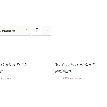
0 Produkte
IN
DEN
WARENKORB
/
DETAILS
stkarten Set 2 –
3er Postkarten Set 3 –
m
14x14cm
0
CHF
9.00
inkl. Mwst
inkl. Mwst
IN
DEN
WARENKORB
/