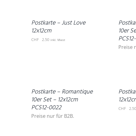
WARENKORB
DETAILS
/
DETAILS
Postkarte – Just Love
Postka
12x12cm
10er S
PCS12
CHF
2.50
inkl. Mwst
Preise 
IN
DEN
DETAILS
WARENKORB
/
DETAILS
Postkarte – Romantique
Postka
10er Set – 12x12cm
12x12c
PCS12-0022
CHF
2.5
Preise nur für B2B.
IN
DEN