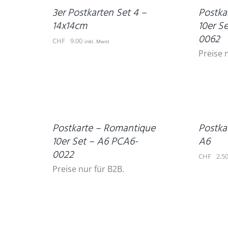
DETAILS
3er Postkarten Set 4 –
Postka
14x14cm
10er S
0062
CHF
9.00
inkl. Mwst
Preise 
IN
DEN
DETAILS
WARENKORB
/
DETAILS
Postkarte – Romantique
Postka
10er Set – A6 PCA6-
A6
0022
CHF
2.5
Preise nur für B2B.
IN
DEN
WARENKORB
DETAILS
/