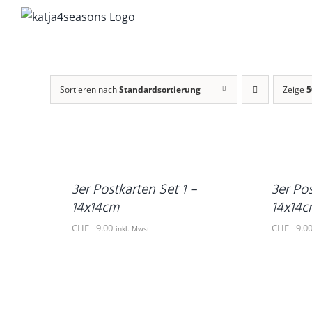
Zum
Inhalt
springen
Sortieren nach
Standardsortierung
Zeige
5
IN
IN
DEN
DEN
WARENKORB
WARENKORB
/
/
DETAILS
DETAILS
3er Postkarten Set 1 –
3er Po
14x14cm
14x14c
CHF
9.00
CHF
9.0
inkl. Mwst
IN
DEN
WARENKORB
DETAILS
/