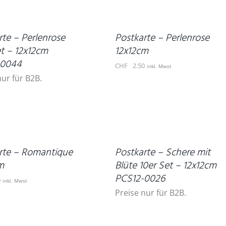
WARENKORB
/
DETAILS
rte – Perlenrose
Postkarte – Perlenrose
et – 12x12cm
12x12cm
-0044
CHF
2.50
inkl. Mwst
nur für B2B.
DETAILS
rte – Romantique
Postkarte – Schere mit
m
Blüte 10er Set – 12x12cm
PCS12-0026
0
inkl. Mwst
Preise nur für B2B.
IN
DEN