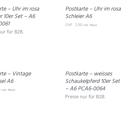
DETAILS
rte – Uhr im rosa
Postkarte – Uhr im rosa
r 10er Set – A6
Schleier A6
0061
CHF
2.50
inkl. Mwst
nur für B2B.
DETAILS
rte – Vintage
Postkarte – weisses
sel A6
Schaukelpferd 10er Set
– A6 PCA6-0064
0
inkl. Mwst
Preise nur für B2B.
IN
DEN
WARENKORB
/