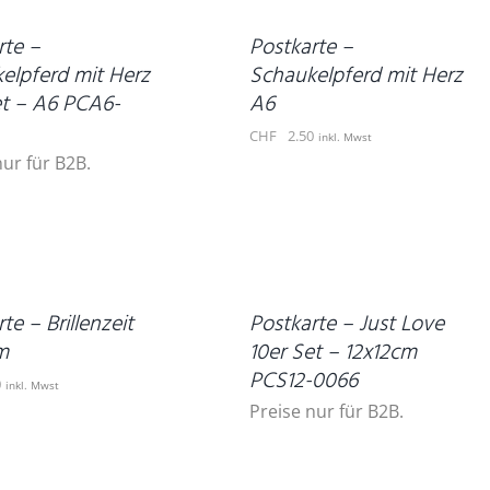
/
DETAILS
rte –
Postkarte –
elpferd mit Herz
Schaukelpferd mit Herz
et – A6 PCA6-
A6
CHF
2.50
inkl. Mwst
nur für B2B.
DETAILS
te – Brillenzeit
Postkarte – Just Love
m
10er Set – 12x12cm
PCS12-0066
0
inkl. Mwst
Preise nur für B2B.
IN
DEN