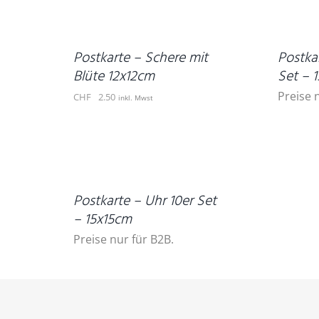
WARENKORB
DETAILS
/
DETAILS
Postkarte – Schere mit
Postkar
Blüte 12x12cm
Set – 
Preise 
CHF
2.50
inkl. Mwst
DETAILS
Postkarte – Uhr 10er Set
– 15x15cm
Preise nur für B2B.