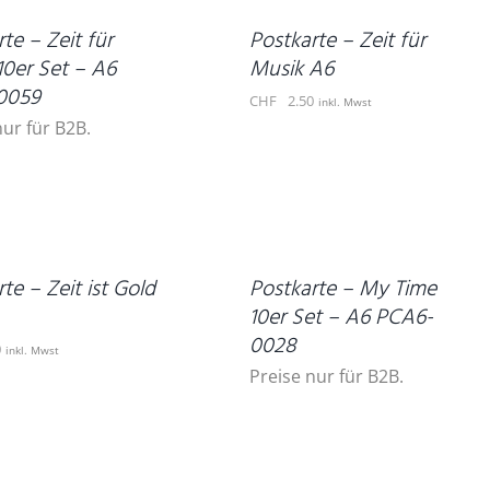
DETAILS
te – Zeit für
Postkarte – Zeit für
10er Set – A6
Musik A6
0059
CHF
2.50
inkl. Mwst
nur für B2B.
DETAILS
te – Zeit ist Gold
Postkarte – My Time
10er Set – A6 PCA6-
0028
0
inkl. Mwst
Preise nur für B2B.
IN
DEN
WARENKORB