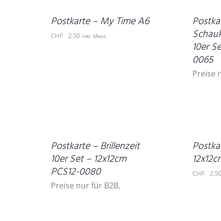
/
DETAILS
Postkarte – My Time A6
Postka
Schauk
CHF
2.50
inkl. Mwst
10er S
0065
Preise 
IN
DEN
DETAILS
WARENKORB
/
DETAILS
Postkarte – Brillenzeit
Postkar
10er Set – 12x12cm
12x12c
PCS12-0080
CHF
2.5
Preise nur für B2B.
IN
DEN