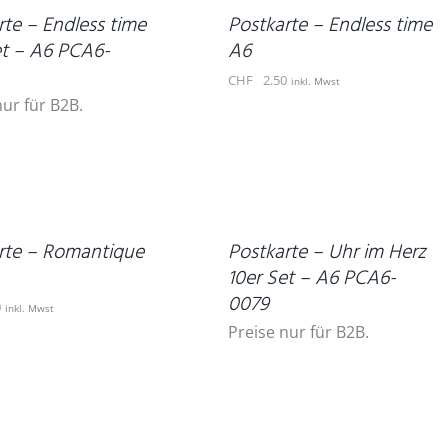
DETAILS
rte – Endless time
Postkarte – Endless time
et – A6 PCA6-
A6
CHF
2.50
inkl. Mwst
nur für B2B.
DETAILS
rte – Romantique
Postkarte – Uhr im Herz
10er Set – A6 PCA6-
0079
0
inkl. Mwst
Preise nur für B2B.
IN
DEN
WARENKORB
/