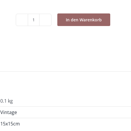
In den Warenkorb
3er
Postkarten
Set
3
-
14x14cm
Menge
0.1 kg
Vintage
15x15cm