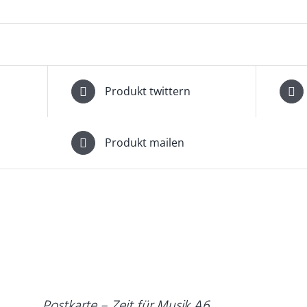
Produkt twittern
Produkt mailen
IN
I
DEN
D
WARENKORB
W
/
DETAILS
D
Postkarte – Zeit für Musik A6