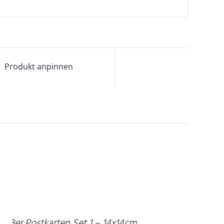
Produkt anpinnen
N
EN
ARENKORB
/
ETAILS
3er Postkarten Set 1 – 14x14cm