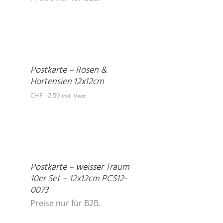
IN
DEN
WARENKORB
/
DETAILS
Postkarte – Rosen &
Hortensien 12x12cm
CHF
2.50
inkl. Mwst
DETAILS
Postkarte – weisser Traum
10er Set – 12x12cm PCS12-
0073
Preise nur für B2B.