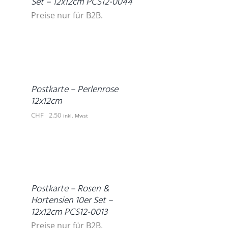
Set – 12x12cm PCS12-0044
Preise nur für B2B.
IN
DEN
WARENKORB
/
DETAILS
Postkarte – Perlenrose
12x12cm
CHF
2.50
inkl. Mwst
DETAILS
Postkarte – Rosen &
Hortensien 10er Set –
12x12cm PCS12-0013
Preise nur für B2B.