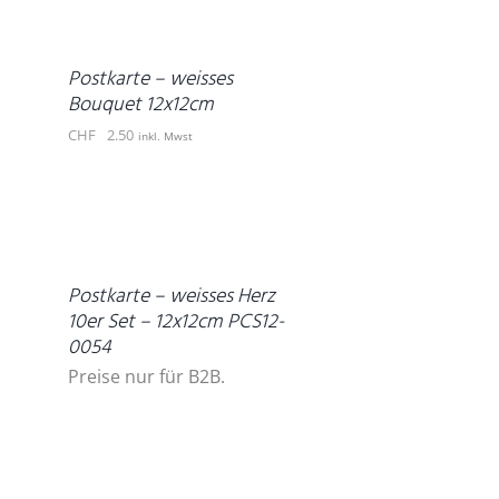
WARENKORB
/
DETAILS
Postkarte – weisses
Bouquet 12x12cm
CHF
2.50
inkl. Mwst
DETAILS
Postkarte – weisses Herz
10er Set – 12x12cm PCS12-
0054
Preise nur für B2B.
IN
DEN
WARENKORB
/