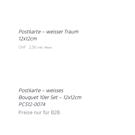
IN
DEN
WARENKORB
/
DETAILS
Postkarte – weisser Traum
12x12cm
CHF
2.50
inkl. Mwst
DETAILS
Postkarte – weisses
Bouquet 10er Set – 12x12cm
PCS12-0074
Preise nur für B2B.
IN
DEN