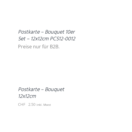
DETAILS
Postkarte – Bouquet 10er
Set – 12x12cm PCS12-0012
Preise nur für B2B.
IN
DEN
WARENKORB
/
DETAILS
Postkarte – Bouquet
12x12cm
CHF
2.50
inkl. Mwst
DETAILS