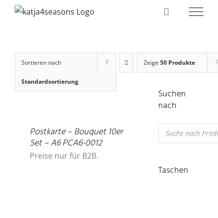
Zum
Inhalt
springen
Sortieren nach
Zeige
50 Produkte
Standardsortierung
Suchen
DETAILS
nach
Products
Postkarte – Bouquet 10er
search
Set – A6 PCA6-0012
Preise nur für B2B.
Taschen
IN
DEN
WARENKORB
/