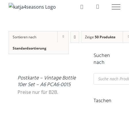
Zum
Inhalt
springen
Sortieren nach
Zeige
50 Produkte
Standardsortierung
Suchen
DETAILS
nach
Products
Postkarte – Vintage Bottle
search
10er Set – A6 PCA6-0015
Preise nur für B2B.
Taschen
IN
DEN
WARENKORB
/