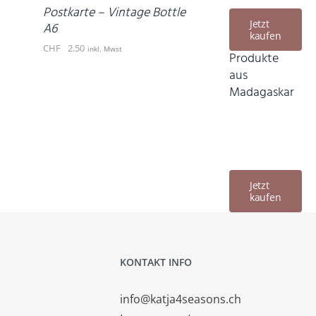
DETAILS
Postkarte – Vintage Bottle
Jetzt
A6
kaufen
CHF
2.50
inkl. Mwst
Produkte
aus
Madagaskar
Jetzt
kaufen
KONTAKT INFO
info@katja4seasons.ch