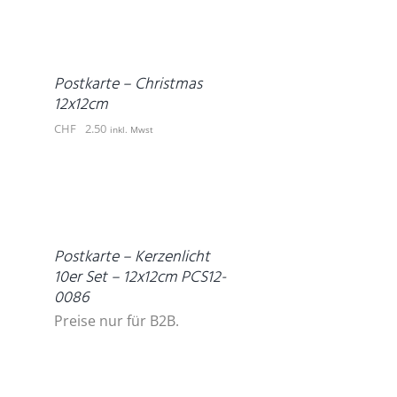
DEN
WARENKORB
/
DETAILS
Postkarte – Christmas
12x12cm
CHF
2.50
inkl. Mwst
DETAILS
Postkarte – Kerzenlicht
10er Set – 12x12cm PCS12-
0086
Preise nur für B2B.
IN
DEN
WARENKORB