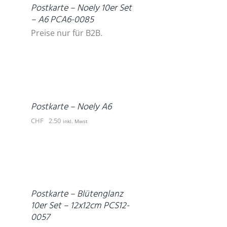
Postkarte – Noely 10er Set
– A6 PCA6-0085
Preise nur für B2B.
IN
DEN
WARENKORB
/
DETAILS
Postkarte – Noely A6
CHF
2.50
inkl. Mwst
DETAILS
Postkarte – Blütenglanz
10er Set – 12x12cm PCS12-
0057