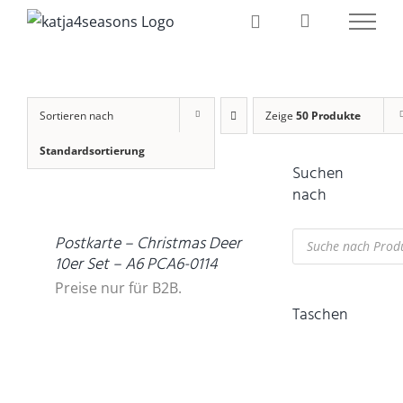
Zum
Inhalt
springen
Sortieren nach
Zeige
50 Produkte
Standardsortierung
Suchen
DETAILS
nach
Products
Postkarte – Christmas Deer
search
10er Set – A6 PCA6-0114
Preise nur für B2B.
Taschen
IN
DEN
WARENKORB
/