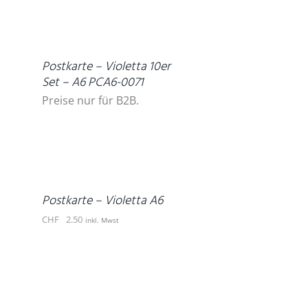
DETAILS
Postkarte – Violetta 10er
Set – A6 PCA6-0071
Preise nur für B2B.
IN
DEN
WARENKORB
/
DETAILS
Postkarte – Violetta A6
CHF
2.50
inkl. Mwst
DETAILS