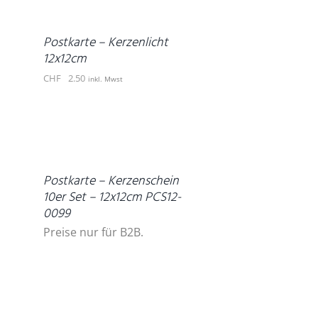
/
DETAILS
Postkarte – Kerzenlicht
12x12cm
CHF
2.50
inkl. Mwst
DETAILS
Postkarte – Kerzenschein
10er Set – 12x12cm PCS12-
0099
Preise nur für B2B.
IN
DEN
WARENKORB
/