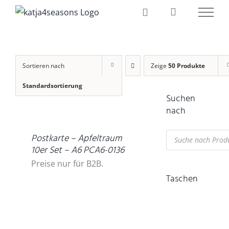
Zum
Inhalt
springen
Sortieren nach
Zeige
50 Produkte
Standardsortierung
Suchen
DETAILS
nach
Products
Postkarte – Apfeltraum
search
10er Set – A6 PCA6-0136
Preise nur für B2B.
Taschen
IN
DEN
WARENKORB
/