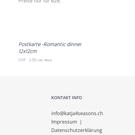
Preise nur für B2B.
IN
DEN
WARENKORB
/
DETAILS
Postkarte -Romantic dinner
12x12cm
CHF
2.50
inkl. Mwst
KONTAKT INFO
info@katja4seasons.ch
Impressum
|
Datenschutzerklärung