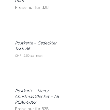
0145
Preise nur für B2B.
IN
DEN
WARENKORB
/
DETAILS
Postkarte – Gedeckter
Tisch A6
CHF
2.50
inkl. Mwst
DETAILS
Postkarte – Merry
Christmas 10er Set – A6
PCA6-0089
Preise nur für B2B.