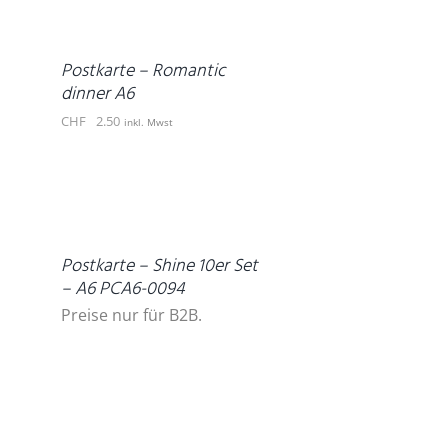
WARENKORB
/
DETAILS
Postkarte – Romantic
dinner A6
CHF
2.50
inkl. Mwst
DETAILS
Postkarte – Shine 10er Set
– A6 PCA6-0094
Preise nur für B2B.
IN
DEN
WARENKORB
/
DETAILS