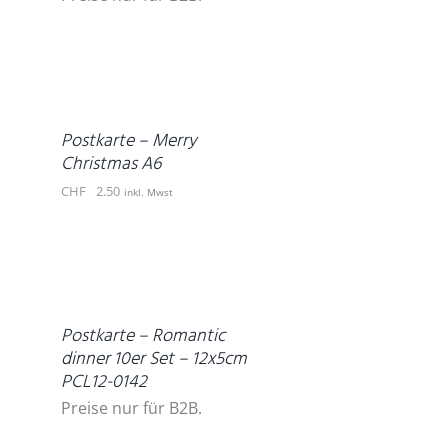
IN
DEN
WARENKORB
/
DETAILS
Postkarte – Merry
Christmas A6
CHF
2.50
inkl. Mwst
DETAILS
Postkarte – Romantic
dinner 10er Set – 12x5cm
PCL12-0142
Preise nur für B2B.