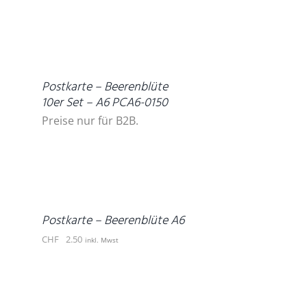
DETAILS
Postkarte – Beerenblüte
10er Set – A6 PCA6-0150
Preise nur für B2B.
IN
DEN
WARENKORB
/
DETAILS
Postkarte – Beerenblüte A6
CHF
2.50
inkl. Mwst
DETAILS